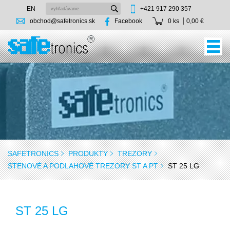
EN
+421 917 290 357
obchod@safetronics.sk
Facebook
0 ks
0,00 €
SAFETRONICS
PRODUKTY
TREZORY
STENOVÉ A PODLAHOVÉ TREZORY ST A PT
ST 25 LG
ST 25 LG