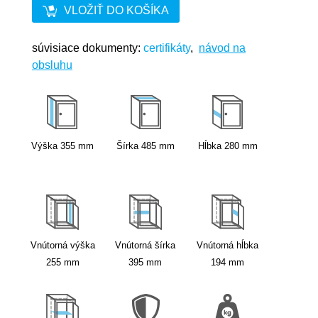
VLOŽIŤ DO KOŠÍKA
súvisiace dokumenty:
certifikáty
,
návod na
obsluhu
Výška
355
mm
Šírka
485
mm
Hĺbka
280
mm
Vnútorná výška
Vnútorná šírka
Vnútorná hĺbka
255
mm
395
mm
194
mm