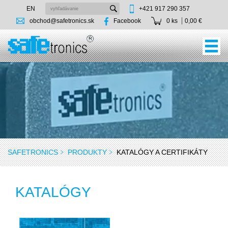
EN
+421 917 290 357
obchod@safetronics.sk
Facebook
0 ks
0,00 €
SAFETRONICS
PRODUKTY
KATALÓGY A CERTIFIKÁTY
KATALÓGY