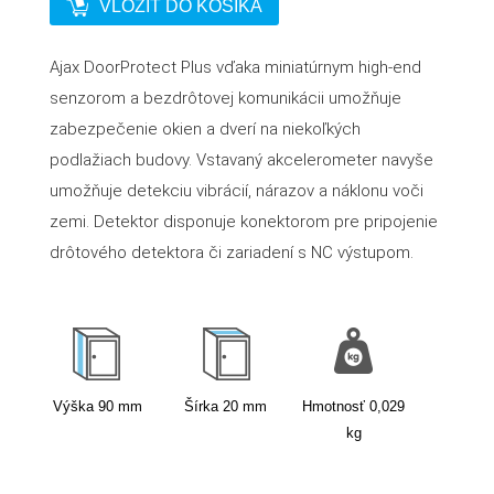
VLOŽIŤ DO KOŠÍKA
Ajax DoorProtect Plus vďaka miniatúrnym high-end
senzorom a bezdrôtovej komunikácii umožňuje
zabezpečenie okien a dverí na niekoľkých
podlažiach budovy. Vstavaný akcelerometer navyše
umožňuje detekciu vibrácií, nárazov a náklonu voči
zemi. Detektor disponuje konektorom pre pripojenie
drôtového detektora či zariadení s NC výstupom.
Výška
90
mm
Šírka
20
mm
Hmotnosť
0,029
kg