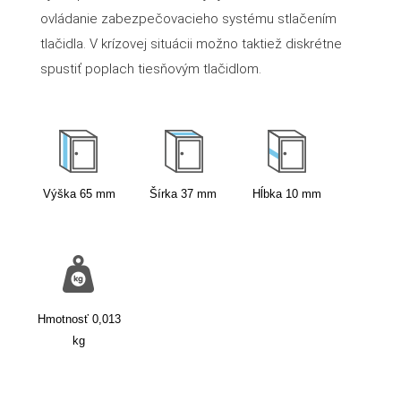
ovládanie zabezpečovacieho systému stlačením
tlačidla. V krízovej situácii možno taktiež diskrétne
spustiť poplach tiesňovým tlačidlom.
Výška
65
mm
Šírka
37
mm
Hĺbka
10
mm
Hmotnosť
0,013
kg