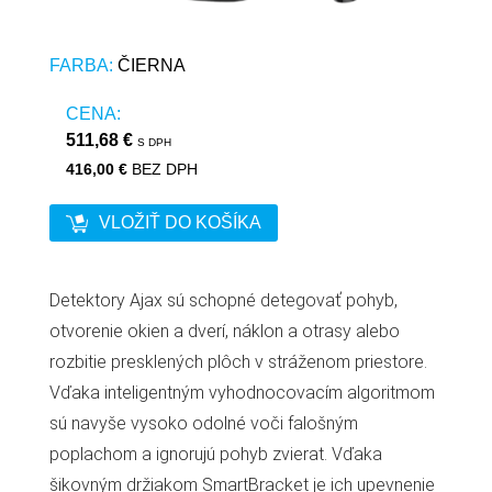
FARBA:
ČIERNA
CENA:
511,68 €
S DPH
416,00 €
BEZ DPH
VLOŽIŤ DO KOŠÍKA
Detektory Ajax sú schopné detegovať pohyb,
otvorenie okien a dverí, náklon a otrasy alebo
rozbitie presklených plôch v stráženom priestore.
Vďaka inteligentným vyhodnocovacím algoritmom
sú navyše vysoko odolné voči falošným
poplachom a ignorujú pohyb zvierat. Vďaka
šikovným držiakom SmartBracket je ich upevnenie