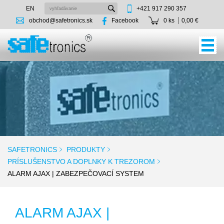
EN
+421 917 290 357
obchod@safetronics.sk
Facebook
0 ks
0,00 €
SAFETRONICS
PRODUKTY
PRÍSLUŠENSTVO A DOPLNKY K TREZOROM
ALARM AJAX | ZABEZPEČOVACÍ SYSTEM
ALARM AJAX |