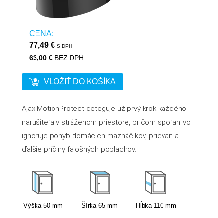
CENA:
77,49 €
S DPH
63,00 €
BEZ DPH
VLOŽIŤ DO KOŠÍKA
Ajax MotionProtect deteguje už prvý krok každého
narušiteľa v stráženom priestore, pričom spoľahlivo
ignoruje pohyb domácich maznáčikov, prievan a
ďalšie príčiny falošných poplachov.
Výška
50
mm
Šírka
65
mm
Hĺbka
110
mm