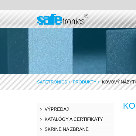
SAFETRONICS
PRODUKTY
KOVOVÝ NÁBYT
KO
VÝPREDAJ
KATALÓGY A CERTIFIKÁTY
SKRINE NA ZBRANE