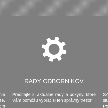
RADY ODBORNÍKOV
ie
Prečítajte si aktuálne rady a pokyny, ktoré
SA
ze,
Vám pomôžu vybrať si ten správny trezor.
sl
čom
P