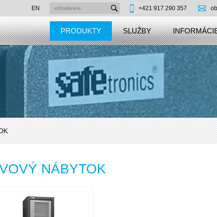
EN
+421 917 290 357
ob
PRODUKTY
SLUŽBY
INFORMÁCIE
OK
VOVÝ NÁBYTOK