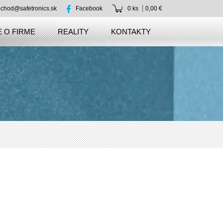
chod@safetronics.sk
Facebook
0 ks
0,00 €
 O FIRME
REALITY
KONTAKTY