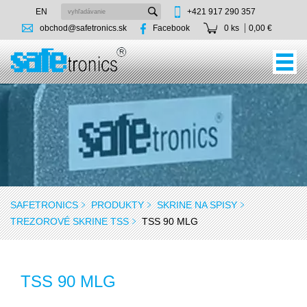
EN
+421 917 290 357
obchod@safetronics.sk
Facebook
0 ks
0,00 €
SAFETRONICS
PRODUKTY
SKRINE NA SPISY
TREZOROVÉ SKRINE TSS
TSS 90 MLG
TSS 90 MLG