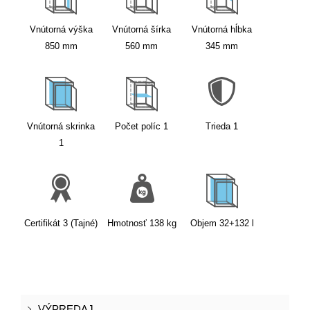
Vnútorná výška
Vnútorná šírka
Vnútorná hĺbka
850
mm
560
mm
345
mm
Vnútorná skrinka
Počet políc
1
Trieda
1
1
Certifikát
3 (Tajné)
Hmotnosť
138
kg
Objem
32+132
l
VÝPREDAJ