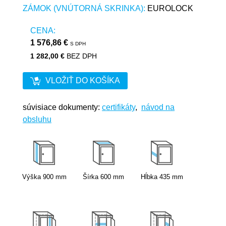
ZÁMOK (VNÚTORNÁ SKRINKA):
EUROLOCK
CENA:
1 576,86 €
S DPH
1 282,00 €
BEZ DPH
VLOŽIŤ DO KOŠÍKA
súvisiace dokumenty:
certifikáty
,
návod na
obsluhu
Výška
900
mm
Šírka
600
mm
Hĺbka
435
mm