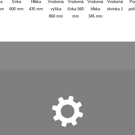
ka
Šírka
Hĺbka
Vnútorná
Vnútorná
Vnútorná
Vnútorná
Po
mm
600
mm
435
mm
výška
šírka
560
hĺbka
skrinka
1
pol
860
mm
mm
345
mm