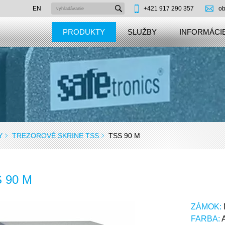
EN
+421 917 290 357
ob
PRODUKTY
SLUŽBY
INFORMÁCIE
Y
TREZOROVÉ SKRINE TSS
TSS 90 M
 90 M
ZÁMOK:
FARBA: