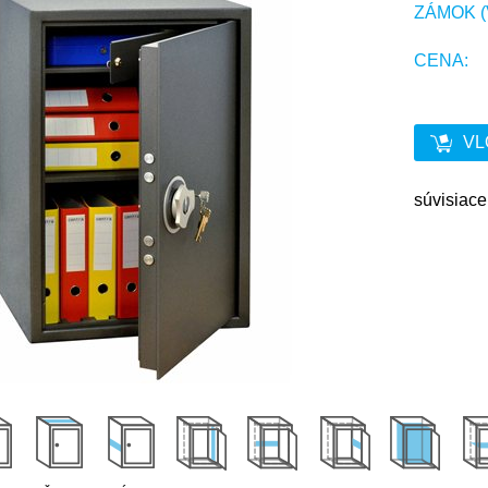
ZÁMOK 
CENA:
VL
súvisiac