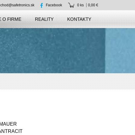
chod@safetronics.sk
Facebook
0 ks
0,00 €
 O FIRME
REALITY
KONTAKTY
MAUER
ANTRACIT