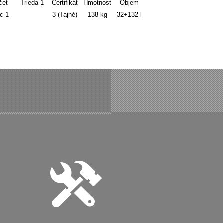
čet
Trieda
1
Certifikát
Hmotnosť
Objem
íc
1
3 (Tajné)
138
kg
32+132
l