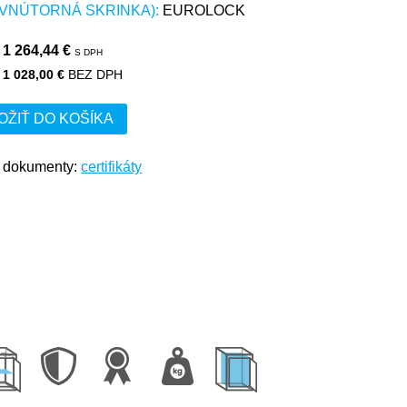
(VNÚTORNÁ SKRINKA):
EUROLOCK
1 264,44 €
S DPH
1 028,00 €
BEZ DPH
OŽIŤ DO KOŠÍKA
e dokumenty:
certifikáty