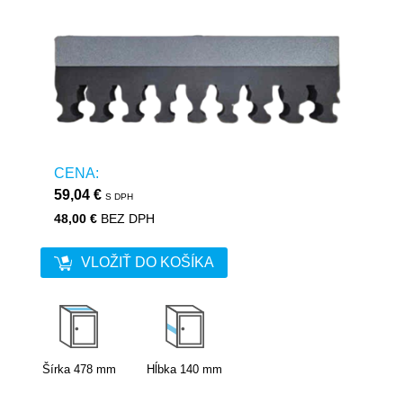
CENA:
59,04 €
S DPH
48,00 €
BEZ DPH
VLOŽIŤ DO KOŠÍKA
Šírka
478
mm
Hĺbka
140
mm