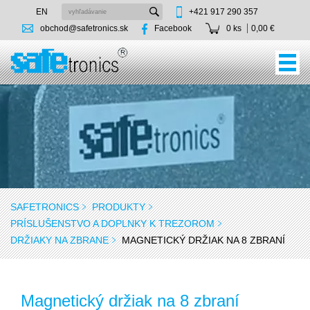
EN
+421 917 290 357
obchod@safetronics.sk
Facebook
0 ks
0,00 €
SAFETRONICS
PRODUKTY
PRÍSLUŠENSTVO A DOPLNKY K TREZOROM
DRŽIAKY NA ZBRANE
MAGNETICKÝ DRŽIAK NA 8 ZBRANÍ
Magnetický držiak na 8 zbraní