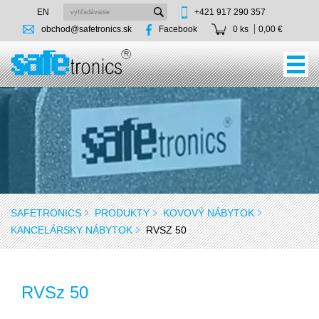
EN
+421 917 290 357
obchod@safetronics.sk
Facebook
0 ks
0,00 €
SAFETRONICS
PRODUKTY
KOVOVÝ NÁBYTOK
KANCELÁRSKY NÁBYTOK
RVSZ 50
RVSz 50