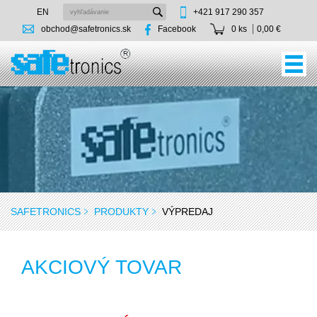
EN
+421 917 290 357
obchod@safetronics.sk
Facebook
0 ks
0,00 €
SAFETRONICS
PRODUKTY
VÝPREDAJ
AKCIOVÝ TOVAR