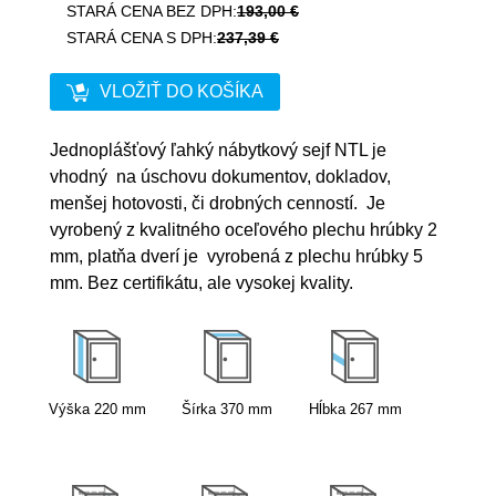
STARÁ CENA BEZ DPH:
193,00 €
STARÁ CENA S DPH:
237,39 €
VLOŽIŤ DO KOŠÍKA
Jednoplášťový ľahký nábytkový sejf NTL je
vhodný na úschovu dokumentov, dokladov,
menšej hotovosti, či drobných cenností. Je
vyrobený z kvalitného oceľového plechu hrúbky 2
mm, platňa dverí je vyrobená z plechu hrúbky 5
mm. Bez certifikátu, ale vysokej kvality.
Výška
220
mm
Šírka
370
mm
Hĺbka
267
mm