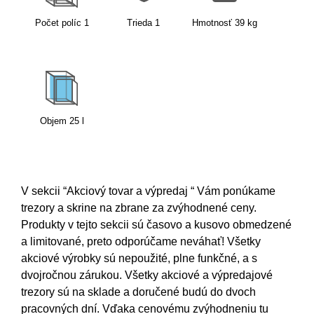
Počet políc
1
Trieda
1
Hmotnosť
39
kg
Objem
25
l
V sekcii “Akciový tovar a výpredaj “ Vám ponúkame
trezory a skrine na zbrane za zvýhodnené ceny.
Produkty v tejto sekcii sú časovo a kusovo obmedzené
a limitované, preto odporúčame neváhať! Všetky
akciové výrobky sú nepoužité, plne funkčné, a s
dvojročnou zárukou. Všetky akciové a výpredajové
trezory sú na sklade a doručené budú do dvoch
pracovných dní. Vďaka cenovému zvýhodneniu tu