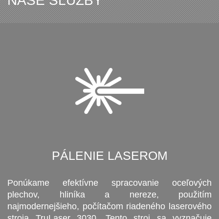
NAŠE SLUŽBY
PÁLENIE LASEROM
Ponúkame efektívne spracovanie oceľových
plechov, hliníka a nereze, použitím
najmodernejšieho, počítačom riadeného laserového
stroja TruLaser 3030. Tento stroj sa vyznačuje