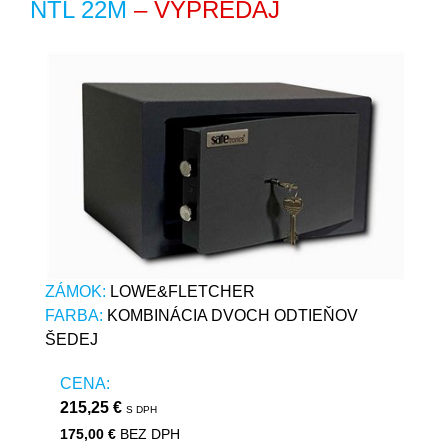
NTL 22M
– VÝPREDAJ
ZÁMOK:
LOWE&FLETCHER
FARBA:
KOMBINÁCIA DVOCH ODTIEŇOV
ŠEDEJ
CENA:
215,25 €
S DPH
175,00 €
BEZ DPH