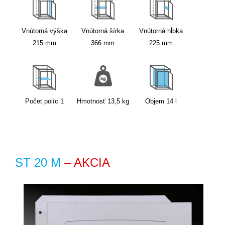
Vnútorná výška
Vnútorná šírka
Vnútorná hĺbka
215
mm
366
mm
225
mm
Počet políc
1
Hmotnosť
13,5
kg
Objem
14
l
ST 20 M
– AKCIA