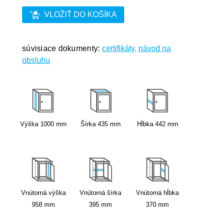
VLOŽIŤ DO KOŠÍKA
súvisiace dokumenty:
certifikáty,
návod na
obsluhu
Výška
1000
mm
Šírka
435
mm
Hĺbka
442
mm
Vnútorná výška
Vnútorná šírka
Vnútorná hĺbka
958
mm
395
mm
370
mm