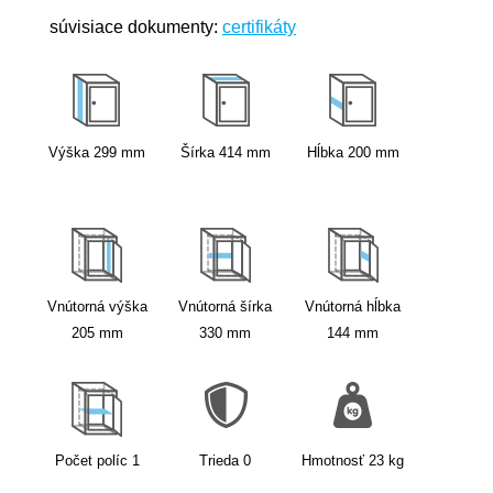
súvisiace dokumenty:
certifikáty
Výška
299
mm
Šírka
414
mm
Hĺbka
200
mm
Vnútorná výška
Vnútorná šírka
Vnútorná hĺbka
205
mm
330
mm
144
mm
Počet políc
1
Trieda
0
Hmotnosť
23
kg