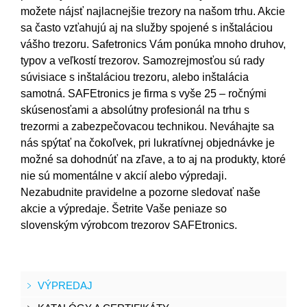
možete nájsť najlacnejšie trezory na našom trhu. Akcie
sa často vzťahujú aj na služby spojené s inštaláciou
vášho trezoru. Safetronics Vám ponúka mnoho druhov,
typov a veľkostí trezorov. Samozrejmosťou sú rady
súvisiace s inštaláciou trezoru, alebo inštalácia
samotná. SAFEtronics je firma s vyše 25 – ročnými
skúsenosťami a absolútny profesionál na trhu s
trezormi a zabezpečovacou technikou. Neváhajte sa
nás spýtať na čokoľvek, pri lukratívnej objednávke je
možné sa dohodnúť na zľave, a to aj na produkty, ktoré
nie sú momentálne v akcií alebo výpredaji.
Nezabudnite pravidelne a pozorne sledovať naše
akcie a výpredaje. Šetrite Vaše peniaze so
slovenským výrobcom trezorov SAFEtronics.
VÝPREDAJ