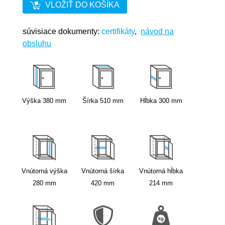
VLOŽIŤ DO KOŠÍKA
súvisiace dokumenty:
certifikáty
,
návod na
obsluhu
Výška
380
mm
Šírka
510
mm
Hĺbka
300
mm
Vnútorná výška
Vnútorná šírka
Vnútorná hĺbka
280
mm
420
mm
214
mm