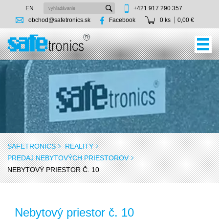
EN
+421 917 290 357
obchod@safetronics.sk
Facebook
0 ks
0,00 €
SAFETRONICS
REALITY
PREDAJ NEBYTOVÝCH PRIESTOROV
NEBYTOVÝ PRIESTOR Č. 10
Nebytový priestor č. 10