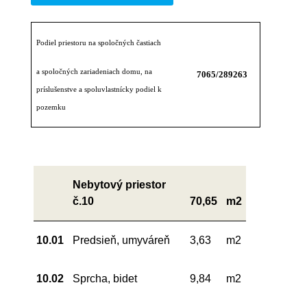
Podiel priestoru na spoločných častiach
a spoločných zariadeniach domu, na
7065/289263
príslušenstve a spoluvlastnícky podiel k
pozemku
Nebytový priestor
č.10
70,65
m2
10.01
Predsieň, umyváreň
3,63
m2
10.02
Sprcha, bidet
9,84
m2