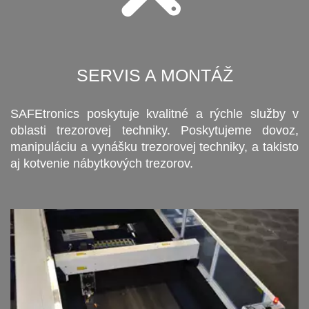
SERVIS A MONTÁŽ
SAFEtronics poskytuje kvalitné a rýchle služby v
oblasti trezorovej techniky. Poskytujeme dovoz,
manipuláciu a vynášku trezorovej techniky, a takisto
aj kotvenie nábytkových trezorov.