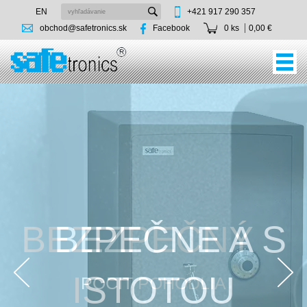
EN
+421 917 290 357
obchod@safetronics.sk
Facebook
0 ks
0,00 €
BEZPEČNE A S
ISTOTOU